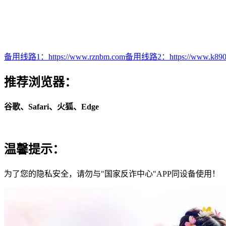
备用线路
1
：
https://www.rznbm.com
备用线路
2
：
https://www.k89
推荐浏览器：
谷歌、Safari、火狐、Edge
温馨提示：
为了您的隐私安全，请勿与"国家反诈中心"APP同设备使用！