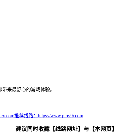
您带来最舒心的游戏体验。
kex.com
推荐线路：
https://www.plov9r.com
建议同时收藏【线路网址】与【本网页】