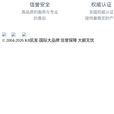
© 2004-
2026
K8凯发-国际大品牌 信誉保障 大额无忧