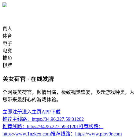
真人
体育
电子
电竞
捕鱼
棋牌
美女荷官 · 在线发牌
全网最美荷官，倾情出演，极致视觉盛宴，多元游戏种类，为
您带来最舒心的游戏体验。
立即注册
进入主页
APP下载
推荐主线路：
https://34.96.227.59:31202
推荐线路：
https://34.96.227.59:31201
推荐线路：
https://www.1nzkex.com
推荐线路：
https://www.plov9r.com