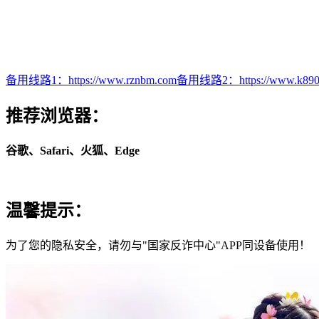
备用线路
1
：
https://www.rznbm.com
备用线路
2
：
https://www.k89
推荐浏览器：
谷歌、Safari、火狐、Edge
温馨提示：
为了您的隐私安全，请勿与"国家反诈中心"APP同设备使用！