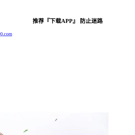
推荐『下载APP』 防止迷路
00.com