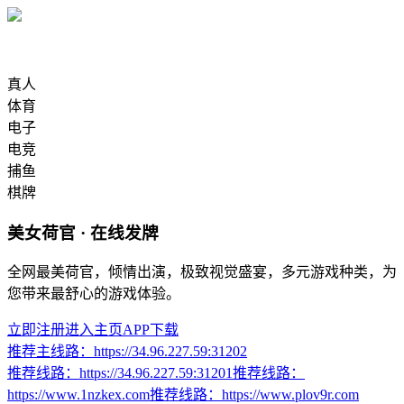
真人
体育
电子
电竞
捕鱼
棋牌
美女荷官 · 在线发牌
全网最美荷官，倾情出演，极致视觉盛宴，多元游戏种类，为
您带来最舒心的游戏体验。
立即注册
进入主页
APP下载
推荐主线路：
https://34.96.227.59:31202
推荐线路：
https://34.96.227.59:31201
推荐线路：
https://www.1nzkex.com
推荐线路：
https://www.plov9r.com