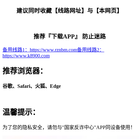
建议同时收藏【线路网址】与【本网页】
推荐『下载APP』 防止迷路
备用线路
1
：
https://www.rznbm.com
备用线路
2
：
https://www.k8900.com
推荐浏览器：
谷歌、Safari、火狐、Edge
温馨提示：
为了您的隐私安全，请勿与"国家反诈中心"APP同设备使用！