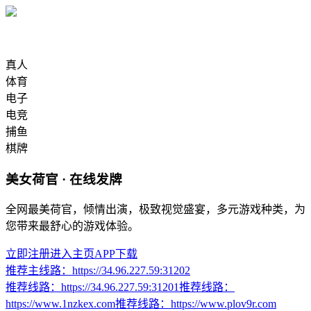
真人
体育
电子
电竞
捕鱼
棋牌
美女荷官 · 在线发牌
全网最美荷官，倾情出演，极致视觉盛宴，多元游戏种类，为
您带来最舒心的游戏体验。
立即注册
进入主页
APP下载
推荐主线路：
https://34.96.227.59:31202
推荐线路：
https://34.96.227.59:31201
推荐线路：
https://www.1nzkex.com
推荐线路：
https://www.plov9r.com