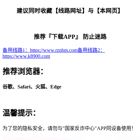
建议同时收藏【线路网址】与【本网页】
推荐『下载APP』 防止迷路
备用线路
1
：
https://www.rznbm.com
备用线路
2
：
https://www.k8900.com
推荐浏览器：
谷歌、Safari、火狐、Edge
温馨提示：
为了您的隐私安全，请勿与"国家反诈中心"APP同设备使用！