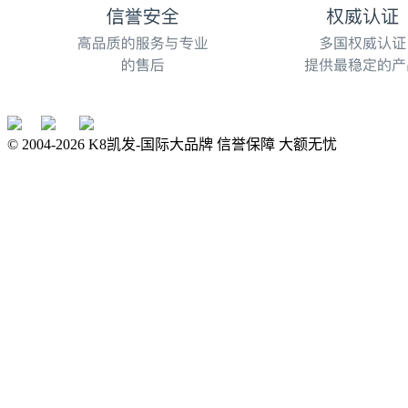
© 2004-
2026
K8凯发-国际大品牌 信誉保障 大额无忧