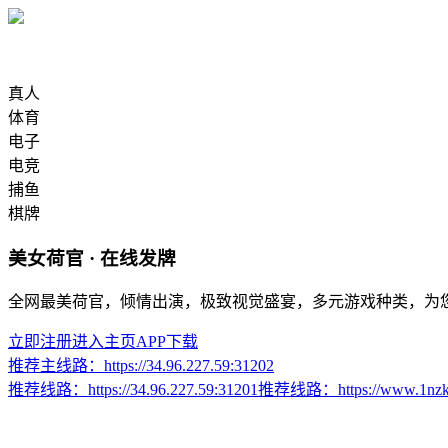
真人
体育
电子
电竞
捕鱼
棋牌
美女荷官 · 在线发牌
全网最美荷官，倾情出演，极致视觉盛宴，多元游戏种类，为
立即注册
进入主页
APP下载
推荐主线路：
https://34.96.227.59:31202
推荐线路：
https://34.96.227.59:31201
推荐线路：
https://www.1nz